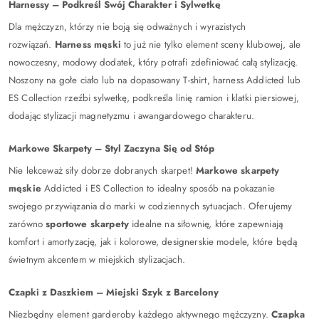
Harnessy – Podkreśl Swój Charakter i Sylwetkę
Dla mężczyzn, którzy nie boją się odważnych i wyrazistych
rozwiązań.
Harness męski
to już nie tylko element sceny klubowej, ale
nowoczesny, modowy dodatek, który potrafi zdefiniować całą stylizację.
Noszony na gołe ciało lub na dopasowany T-shirt, harness Addicted lub
ES Collection rzeźbi sylwetkę, podkreśla linię ramion i klatki piersiowej,
dodając stylizacji magnetyzmu i awangardowego charakteru.
Markowe Skarpety – Styl Zaczyna Się od Stóp
Nie lekceważ siły dobrze dobranych skarpet!
Markowe skarpety
męskie
Addicted i ES Collection to idealny sposób na pokazanie
swojego przywiązania do marki w codziennych sytuacjach. Oferujemy
zarówno
sportowe skarpety
idealne na siłownię, które zapewniają
komfort i amortyzację, jak i kolorowe, designerskie modele, które będą
świetnym akcentem w miejskich stylizacjach.
Czapki z Daszkiem – Miejski Szyk z Barcelony
Niezbędny element garderoby każdego aktywnego mężczyzny.
Czapka