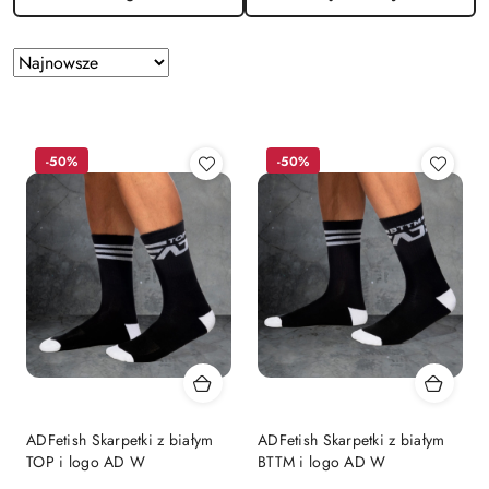
Zastosowano
Sortuj
według
sortowanie:
Najnowsze.
-50%
-50%
ADFetish Skarpetki z białym
ADFetish Skarpetki z białym
TOP i logo AD W
BTTM i logo AD W