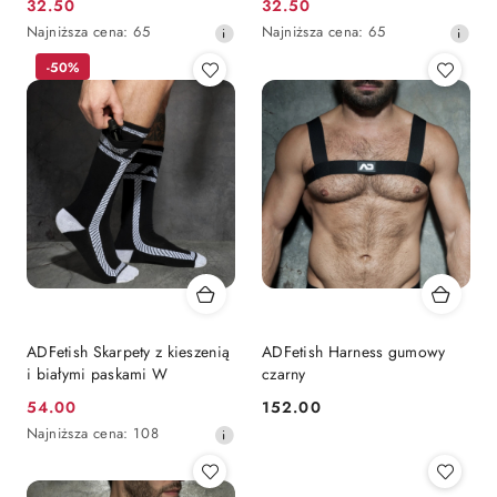
32.50
32.50
Cena
Cena
Najniższa
Najniższa
Najniższa cena:
65
Najniższa cena:
65
promocyjna:
promocyjna:
cena
cena
-50%
z
z
30
30
dni
dni
przed
przed
obniżką
obniżką
ADFetish Skarpety z kieszenią
ADFetish Harness gumowy
i białymi paskami W
czarny
54.00
152.00
Cena
Cena:
Najniższa
Najniższa cena:
108
promocyjna:
cena
z
30