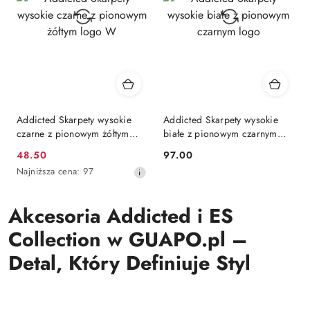
Addicted Skarpety wysokie
Addicted Skarpety wysokie
czarne z pionowym żółtym
białe z pionowym czarnym
logo W
logo
48.50
97.00
Cena
Cena:
Najniższa
Najniższa cena:
97
promocyjna:
cena
z
Akcesoria Addicted i ES
30
dni
Collection w GUAPO.pl –
przed
obniżką
Detal, Który Definiuje Styl