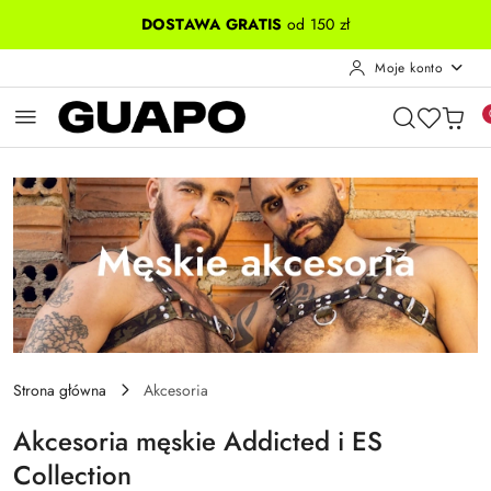
Przejdź do treści głównej
Przejdź do wyszukiwarki
Przejdź do moje konto
Przejdź do menu głównego
Przejdź do stopki
DOSTAWA GRATIS
od 150 zł
Moje konto
Strona główna
Akcesoria
Akcesoria męskie Addicted i ES
Collection