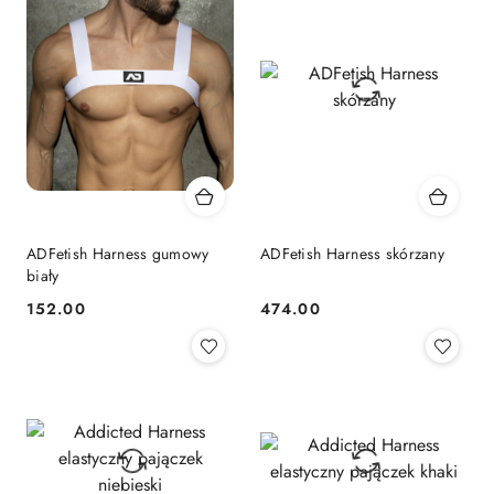
dni
przed
obniżką
ADFetish Harness gumowy
ADFetish Harness skórzany
biały
152.00
474.00
Cena:
Cena: