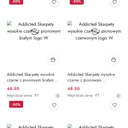
-50%
-50%
z
z
30
30
dni
dni
przed
przed
obniżką
obniżką
Addicted Skarpety wysokie
Addicted Skarpety wysokie
czarne z pionowym białym
czarne z pionowym
logo W
czerwonym logo W
48.50
48.50
Cena
Cena
Najniższa
Najniższa
Najniższa cena:
97
Najniższa cena:
97
promocyjna:
promocyjna:
cena
cena
-50%
z
z
30
30
dni
dni
przed
przed
obniżką
obniżką