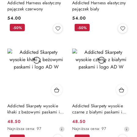
Addicted Harness elastyczny
Addicted Harness elastyczny
pajączek czerwony
pajączek biały
54.00
54.00
Cena:
Cena:
-50%
-50%
Addicted Skarpety wysokie
Addicted Skarpety wysokie
khaki z beżowymi paskami i
czarne z białymi paskami i
logo AD W
logo AD W
48.50
48.50
Cena
Cena
Najniższa
Najniższa
Najniższa cena:
97
Najniższa cena:
97
promocyjna:
promocyjna:
cena
cena