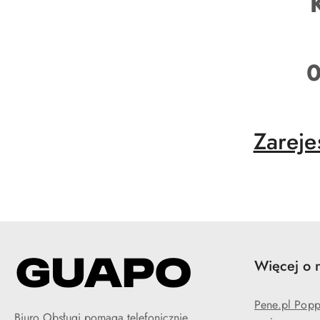
0
Zareje
Więcej o 
Pene.pl Poppe
Biuro Obsługi pomaga telefonicznie