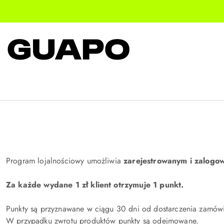
Przejdź do treści głównej
Przejdź do wyszukiwarki
Przejdź do moje konto
Przejdź do menu głównego
Przejdź do stopki
Program lojalnościowy umożliwia
zarejestrowanym i zalogo
Za każde wydane 1 zł klient otrzymuje 1 punkt.
Punkty są przyznawane w ciągu 30 dni od dostarczenia zamówi
W przypadku zwrotu produktów punkty są odejmowane.