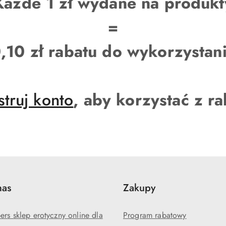
Każde 1 zł wydane na produkt
=
,10 zł rabatu do wykorzystan
struj konto
, aby korzystać z r
nas
Zakupy
rs sklep erotyczny online dla
Program rabatowy