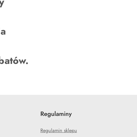
y
ia
abatów.
Regulaminy
Regulamin sklepu