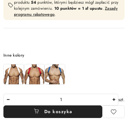
produktu
54
punktów, którymi będziesz mógł zapłacić przy
kolejnym zamówieniu.
10 punktów = 1 zł upustu
.
Zasady
programu rabatowego
.
Wariant
Inne kolory
Ilość
szt.
Do koszyka