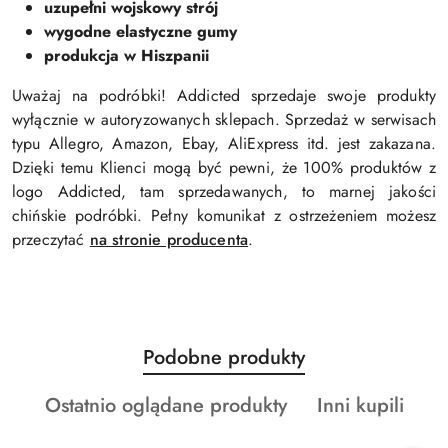
uzupełni wojskowy strój
wygodne elastyczne gumy
produkcja w Hiszpanii
Uważaj na podróbki! Addicted sprzedaje swoje produkty
wyłącznie w autoryzowanych sklepach. Sprzedaż w serwisach
typu Allegro, Amazon, Ebay, AliExpress itd. jest zakazana.
Dzięki temu Klienci mogą być pewni, że 100% produktów z
logo Addicted, tam sprzedawanych, to marnej jakości
chińskie podróbki. Pełny komunikat z ostrzeżeniem możesz
przeczytać
na stronie producenta
.
Produkty
Podobne produkty
Pomiń karuzelę produktów
o
Produkty
Produkty
Ostatnio oglądane produkty
Inni kupili
statusie:
o
o