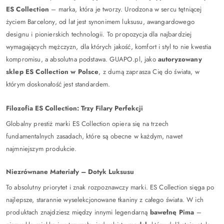
ES Collection
– marka, która je tworzy. Urodzona w sercu tętniącej
życiem Barcelony, od lat jest synonimem luksusu, awangardowego
designu i pionierskich technologii. To propozycja dla najbardziej
wymagających mężczyzn, dla których jakość, komfort i styl to nie kwestia
kompromisu, a absolutna podstawa. GUAPO.pl, jako
autoryzowany
sklep ES Collection w Polsce
, z dumą zaprasza Cię do świata, w
którym doskonałość jest standardem.
Filozofia ES Collection: Trzy Filary Perfekcji
Globalny prestiż marki ES Collection opiera się na trzech
fundamentalnych zasadach, które są obecne w każdym, nawet
najmniejszym produkcie.
Niezrównane Materiały – Dotyk Luksusu
To absolutny priorytet i znak rozpoznawczy marki. ES Collection sięga po
najlepsze, starannie wyselekcjonowane tkaniny z całego świata. W ich
produktach znajdziesz między innymi legendarną
bawełnę Pima
–