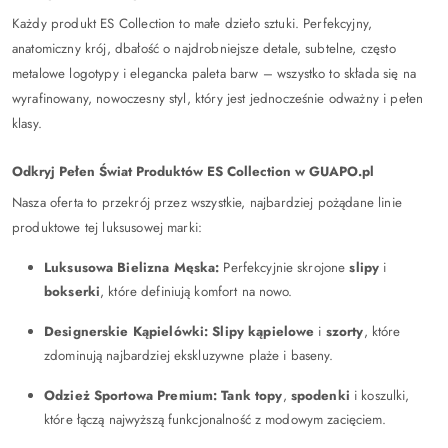
Każdy produkt ES Collection to małe dzieło sztuki. Perfekcyjny,
anatomiczny krój, dbałość o najdrobniejsze detale, subtelne, często
metalowe logotypy i elegancka paleta barw – wszystko to składa się na
wyrafinowany, nowoczesny styl, który jest jednocześnie odważny i pełen
klasy.
Odkryj Pełen Świat Produktów ES Collection w GUAPO.pl
Nasza oferta to przekrój przez wszystkie, najbardziej pożądane linie
produktowe tej luksusowej marki:
Luksusowa Bielizna Męska:
Perfekcyjnie skrojone
slipy
i
bokserki
, które definiują komfort na nowo.
Designerskie Kąpielówki:
Slipy kąpielowe
i
szorty
, które
zdominują najbardziej ekskluzywne plaże i baseny.
Odzież Sportowa Premium:
Tank topy
,
spodenki
i koszulki,
które łączą najwyższą funkcjonalność z modowym zacięciem.