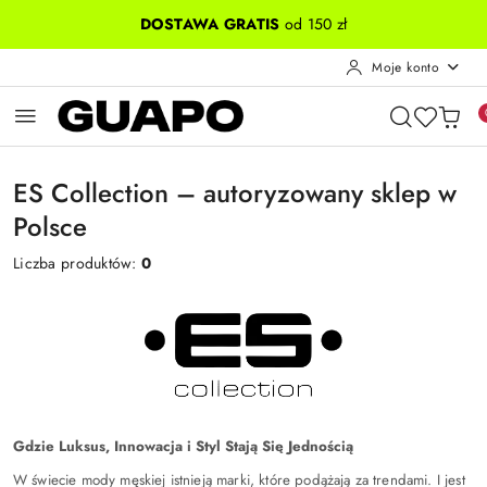
Przejdź do treści głównej
Przejdź do wyszukiwarki
Przejdź do moje konto
Przejdź do menu głównego
Przejdź do stopki
DOSTAWA GRATIS
od 150 zł
Moje konto
ES Collection – autoryzowany sklep w
Polsce
Liczba produktów:
0
Gdzie Luksus, Innowacja i Styl Stają Się Jednością
W świecie mody męskiej istnieją marki, które podążają za trendami. I jest