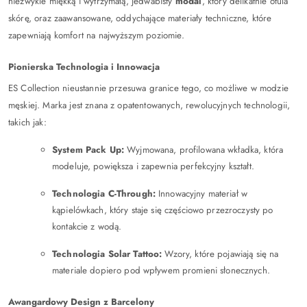
niezwykle miękką i wytrzymałą, jedwabisty
modal
, który delikatnie otula
skórę, oraz zaawansowane, oddychające materiały techniczne, które
zapewniają komfort na najwyższym poziomie.
Pionierska Technologia i Innowacja
ES Collection nieustannie przesuwa granice tego, co możliwe w modzie
męskiej. Marka jest znana z opatentowanych, rewolucyjnych technologii,
takich jak:
System Pack Up:
Wyjmowana, profilowana wkładka, która
modeluje, powiększa i zapewnia perfekcyjny kształt.
Technologia C-Through:
Innowacyjny materiał w
kąpielówkach, który staje się częściowo przezroczysty po
kontakcie z wodą.
Technologia Solar Tattoo:
Wzory, które pojawiają się na
materiale dopiero pod wpływem promieni słonecznych.
Awangardowy Design z Barcelony