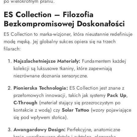
po wielokrotnym praniu.
ES Collection – Filozofia
Bezkompromisowej Doskonałości
ES Collection to marka-wizjoner, która nieustannie redefiniuje
modę męską. Jej globalny sukces opiera się na trzech
filarach:
Najszlachetniejsze Materiały:
Fundamentem każdej
kolekcji są luksusowe tkaniny, które zapewniają
niezrównane doznania sensoryczne.
Pionierska Technologia:
ES Collection jest znane z
przełomowych innowacji, takich jak systemy
Pack Up
,
C-Through
(materiał stający się przezroczystym po
kontakcie z wodą) czy
Solar Tattoo
(wzory pojawiające
się pod wpływem słońca).
Awangardowy Design:
Perfekcyjne, anatomiczne
kroje, wyrafinowane detale i subtelna, elegancka