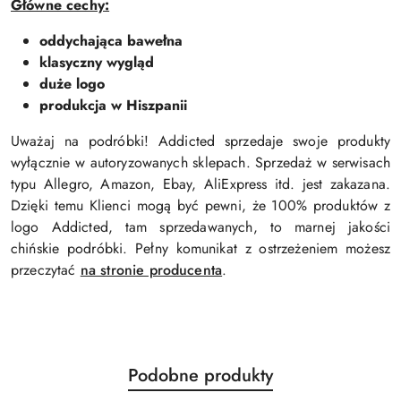
Główne cechy:
oddychająca bawełna
klasyczny wygląd
duże logo
produkcja w Hiszpanii
Uważaj na podróbki! Addicted sprzedaje swoje produkty
wyłącznie w autoryzowanych sklepach. Sprzedaż w serwisach
typu Allegro, Amazon, Ebay, AliExpress itd. jest zakazana.
Dzięki temu Klienci mogą być pewni, że 100% produktów z
logo Addicted, tam sprzedawanych, to marnej jakości
chińskie podróbki. Pełny komunikat z ostrzeżeniem możesz
przeczytać
na stronie producenta
.
Produkty
Podobne produkty
Pomiń karuzelę produktów
o