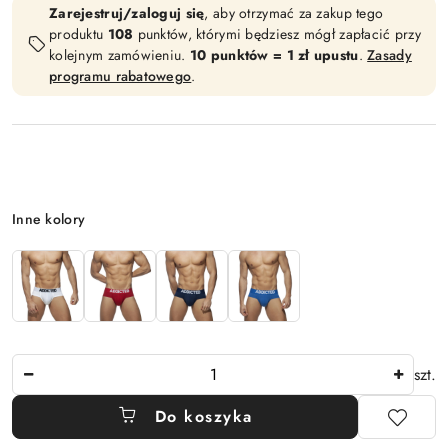
Zarejestruj/zaloguj się
, aby otrzymać za zakup tego
produktu
108
punktów, którymi będziesz mógł zapłacić przy
kolejnym zamówieniu.
10 punktów = 1 zł upustu
.
Zasady
programu rabatowego
.
Wariant
Inne kolory
Ilość
szt.
Do koszyka