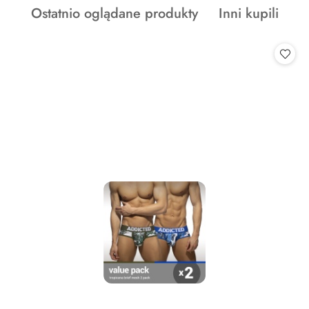
Produkty
Produkty
Ostatnio oglądane produkty
Inni kupili
statusie:
o
o
statusie:
statusie: