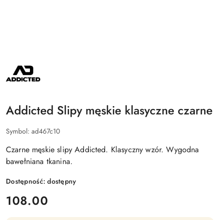
ADDICTED
Addicted Slipy męskie klasyczne czarne
Symbol:
ad467c10
Czarne męskie slipy Addicted. Klasyczny wzór. Wygodna
bawełniana tkanina.
Dostępność:
dostępny
cena:
108.00