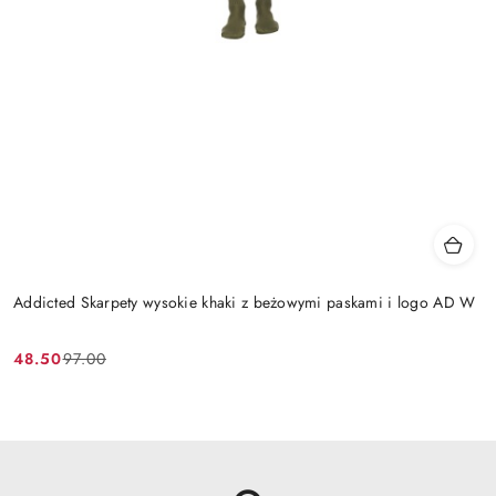
Addicted Skarpety wysokie khaki z beżowymi paskami i logo AD W
48.50
97.00
Cena
Cena
promocyjna:
przed
promocją: