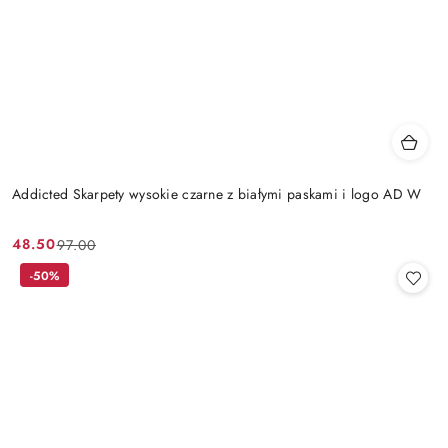
Addicted Skarpety wysokie czarne z białymi paskami i logo AD W
48.50
97.00
Cena
Cena
promocyjna:
przed
-50%
promocją: