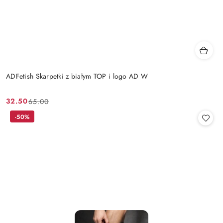
ADFetish Skarpetki z białym TOP i logo AD W
32.50
65.00
Cena
Cena
promocyjna:
przed
-50%
promocją: