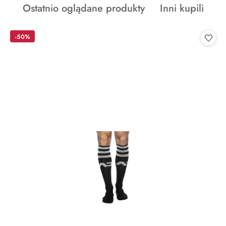
Produkty
Produkty
Ostatnio oglądane produkty
Inni kupili
statusie:
o
o
statusie:
statusie:
-50%