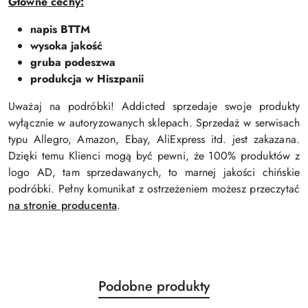
Główne cechy:
napis BTTM
wysoka jakość
gruba podeszwa
produkcja w Hiszpanii
Uważaj na podróbki! Addicted sprzedaje swoje produkty
wyłącznie w autoryzowanych sklepach. Sprzedaż w serwisach
typu Allegro, Amazon, Ebay, AliExpress itd. jest zakazana.
Dzięki temu Klienci mogą być pewni, że 100% produktów z
logo AD, tam sprzedawanych, to marnej jakości chińskie
podróbki. Pełny komunikat z ostrzeżeniem możesz przeczytać
na stronie producenta
.
Produkty
Podobne produkty
Pomiń karuzelę produktów
o