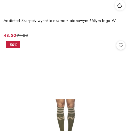
Addicted Skarpety wysokie czarne z pionowym żółtym logo W
48.50
97.00
Cena
Cena
promocyjna:
przed
-50%
promocją: