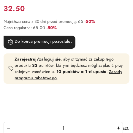
Cena:
32.50
Rabat:
Najniższa cena z 30 dni przed promocją:
65
-50%
Rabat:
Cena regularna:
65.00
-50%
Do końca promocji pozostało:
Zarejestruj/zaloguj się
, aby otrzymać za zakup tego
produktu
33
punktów, którymi będziesz mógł zapłacić przy
kolejnym zamówieniu.
10 punktów = 1 zł upustu
.
Zasady
programu rabatowego
.
Ilość
szt.