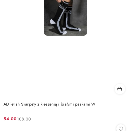
ADFetish Skarpety z kieszenią i białymi paskami W
54.00
108.00
Cena
Cena
promocyjna:
przed