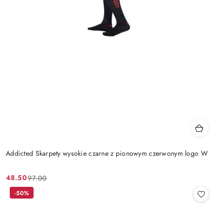
Addicted Skarpety wysokie czarne z pionowym czerwonym logo W
48.50
97.00
Cena
Cena
promocyjna:
przed
-50%
promocją: