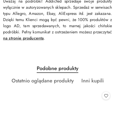
Uważaj na podróbki! Addicted sprzedaje swoje produkty
wyłącznie w autoryzowanych sklepach. Sprzedaż w serwisach
typu Allegro, Amazon, Ebay, AliExpress itd. jest zakazana.
Dzięki temu Klienci mogą być pewni, że 100% produktów z
logo AD, tam sprzedawanych, to marnej jakości chińskie
podróbki. Pełny komunikat z ostrzeżeniem możesz przeczytać
na stronie producenta
.
Produkty
Podobne produkty
Pomiń karuzelę produktów
o
Produkty
Produkty
Ostatnio oglądane produkty
Inni kupili
statusie:
o
o
statusie:
statusie: