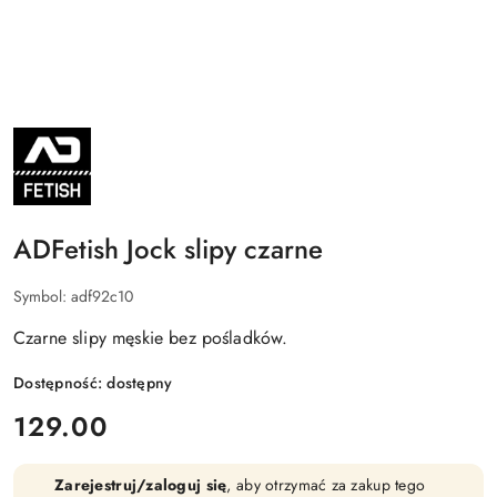
ADFETISH
BY
ADDICTED
ADFetish Jock slipy czarne
Symbol:
adf92c10
Czarne slipy męskie bez pośladków.
Dostępność:
dostępny
cena:
129.00
Zarejestruj/zaloguj się
, aby otrzymać za zakup tego